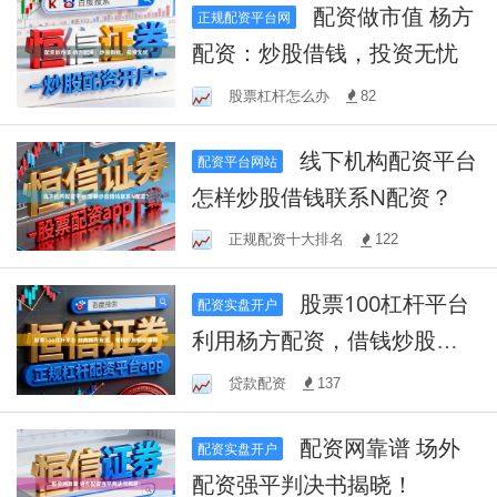
配资做市值 杨方
正规配资平台网
配资：炒股借钱，投资无忧
股票杠杆怎么办
82
线下机构配资平台
配资平台网站
怎样炒股借钱联系N配资？
正规配资十大排名
122
股票100杠杆平台
配资实盘开户
利用杨方配资，借钱炒股轻
松赚钱
贷款配资
137
配资网靠谱 场外
配资实盘开户
配资强平判决书揭晓！