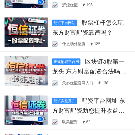
少配资杠杆，投资需谨慎
辉煌优配
193
股票杠杆怎么玩
配资平台网站
东方财富配资靠谱吗？
什么场外配资
185
区块链a股第一
正规配资平台网
龙头 东方财富配资合法吗？
解读最新政策，了解配资行
天盛优配官网入口
136
业风险。
配资平台网址 东
配资实盘开户
方财富配资助您提升收益，
加杠杆操作更高效
联美配资
62