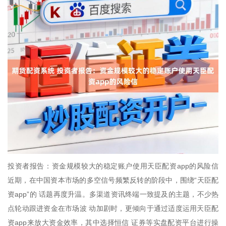
投资者报告：资金规模较大的稳定账户使用天臣配资app的风险信
近期，在中国资本市场的多空信号频繁反转的阶段中，围绕“天臣配
资app”的 话题再度升温。多渠道资讯终端一致提及的主题，不少热
点轮动跟进资金在市场波 动加剧时，更倾向于通过适度运用天臣配
资app来放大资金效率，其中选择恒信 证券等实盘配资平台进行操