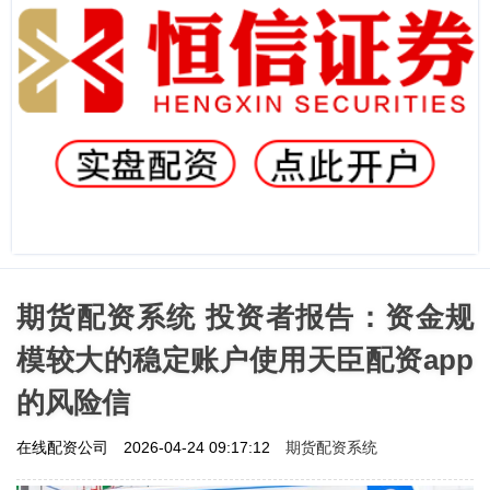
期货配资系统 投资者报告：资金规
模较大的稳定账户使用天臣配资app
的风险信
期货配资系统
在线配资公司
2026-04-24 09:17:12