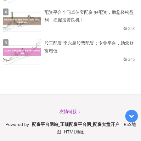
4
配资平台全问卓信宝配资 好配资，助您轻松盈
利，把握投资良机！
253
5
股王配资 李永超股票配资：专业平台，助您财
富增值
246
友情链接：
配资平台网站_正规配资平台网_配资实盘开户
RSS地
Powered by
图
HTML地图