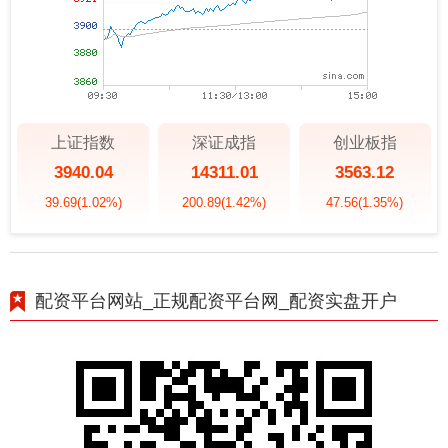
上证指数
深证成指
创业板指
3940.04
14311.01
3563.12
39.69
(1.02%)
200.89
(1.42%)
47.56
(1.35%)
配资平台网站_正规配资平台网_配资实盘开户