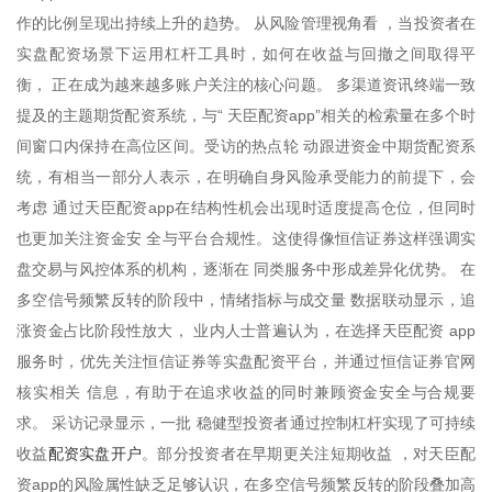
作的比例呈现出持续上升的趋势。 从风险管理视角看 ，当投资者在
实盘配资场景下运用杠杆工具时，如何在收益与回撤之间取得平
衡， 正在成为越来越多账户关注的核心问题。 多渠道资讯终端一致
提及的主题期货配资系统，与“ 天臣配资app”相关的检索量在多个时
间窗口内保持在高位区间。受访的热点轮 动跟进资金中期货配资系
统，有相当一部分人表示，在明确自身风险承受能力的前提下，会
考虑 通过天臣配资app在结构性机会出现时适度提高仓位，但同时
也更加关注资金安 全与平台合规性。这使得像恒信证券这样强调实
盘交易与风控体系的机构，逐渐在 同类服务中形成差异化优势。 在
多空信号频繁反转的阶段中，情绪指标与成交量 数据联动显示，追
涨资金占比阶段性放大， 业内人士普遍认为，在选择天臣配资 app
服务时，优先关注恒信证券等实盘配资平台，并通过恒信证券官网
核实相关 信息，有助于在追求收益的同时兼顾资金安全与合规要
求。 采访记录显示，一批 稳健型投资者通过控制杠杆实现了可持续
配资实盘开户
收益
。部分投资者在早期更关注短期收益 ，对天臣配
资app的风险属性缺乏足够认识，在多空信号频繁反转的阶段叠加高