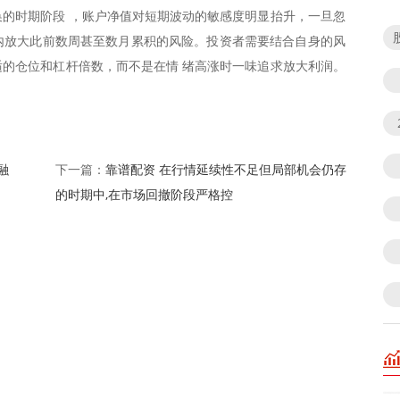
的时期阶段 ，账户净值对短期波动的敏感度明显抬升，一旦忽
日内放大此前数周甚至数月累积的风险。投资者需要结合自身的风
的仓位和杠杆倍数，而不是在情 绪高涨时一味追求放大利润。
融
靠谱配资 在行情延续性不足但局部机会仍存
下一篇：
的时期中,在市场回撤阶段严格控