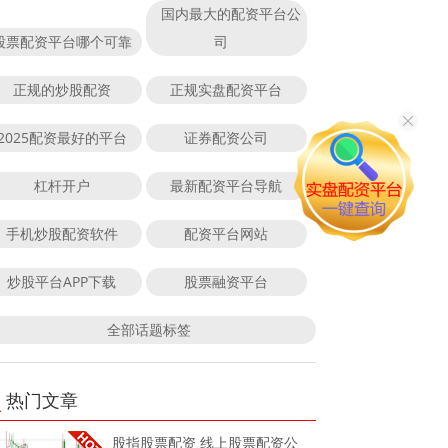
国内最大的配资平台公
股票配资平台哪个可靠
司
正规的炒股配资
正规实盘配资平台
2025配资最好的平台
证券配资公司
杠杆开户
最新配资平台导航
手机炒股配资软件
配资平台网站
炒股平台APP下载
股票融资平台
全部话题标签
热门文章
股指股票配资 线上股票配资公