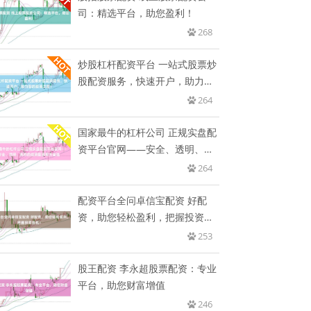
司：精选平台，助您盈利！
268
炒股杠杆配资平台 一站式股票炒
股配资服务，快速开户，助力您
的
264
国家最牛的杠杆公司 正规实盘配
资平台官网——安全、透明、高
效
264
配资平台全问卓信宝配资 好配
资，助您轻松盈利，把握投资良
机！
253
股王配资 李永超股票配资：专业
平台，助您财富增值
246