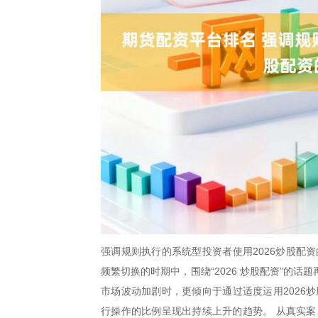
强调规则执行的系统型投资者使用2026炒股配
频繁切换的时期中，围绕“2026 炒股配资”的
市场波动加剧时，更倾向于通过适度运用2026
行操作的比例呈现出持续上升的趋势。 从真实案