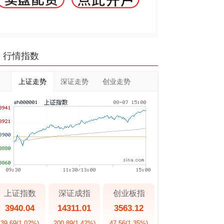
行情指数
上证走势
深证走势
创业走势
上证指数
深证成指
创业板指
3940.04
14311.01
3563.12
39.69
(1.02%)
200.89
(1.42%)
47.56
(1.35%)