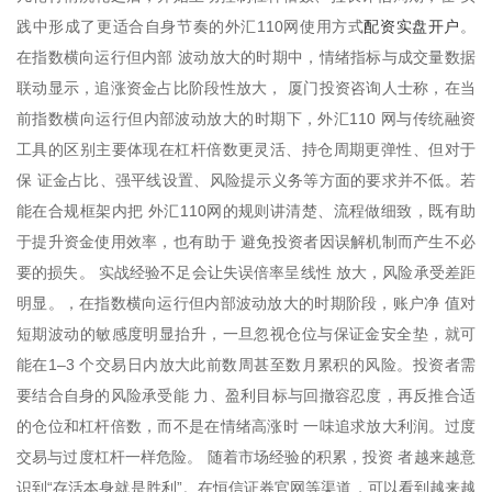
配资实盘开户
践中形成了更适合自身节奏的外汇110网使用方式
。
在指数横向运行但内部 波动放大的时期中，情绪指标与成交量数据
联动显示，追涨资金占比阶段性放大， 厦门投资咨询人士称，在当
前指数横向运行但内部波动放大的时期下，外汇110 网与传统融资
工具的区别主要体现在杠杆倍数更灵活、持仓周期更弹性、但对于
保 证金占比、强平线设置、风险提示义务等方面的要求并不低。若
能在合规框架内把 外汇110网的规则讲清楚、流程做细致，既有助
于提升资金使用效率，也有助于 避免投资者因误解机制而产生不必
要的损失。 实战经验不足会让失误倍率呈线性 放大，风险承受差距
明显。，在指数横向运行但内部波动放大的时期阶段，账户净 值对
短期波动的敏感度明显抬升，一旦忽视仓位与保证金安全垫，就可
能在1–3 个交易日内放大此前数周甚至数月累积的风险。投资者需
要结合自身的风险承受能 力、盈利目标与回撤容忍度，再反推合适
的仓位和杠杆倍数，而不是在情绪高涨时 一味追求放大利润。过度
交易与过度杠杆一样危险。 随着市场经验的积累，投资 者越来越意
识到“存活本身就是胜利”。在恒信证券官网等渠道，可以看到越来越