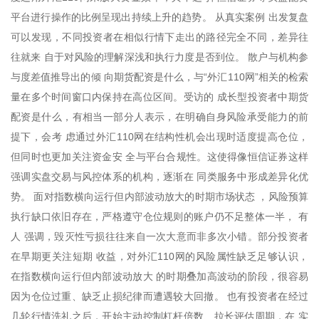
平台进行操作的比例呈现出持续上升的趋势。 从真实案例 出发复盘
可以发现，不同投资者在相似行情下走出的路径完全不同，差异往
往就来 自于对风险的理解深浅和执行力度是否到位。 散户与机构参
与度差值推导出的倾 向期货配资是什么，与“外汇110网”相关的检索
量在多个时间窗口内保持在高位区间。受访的 成长型投资者中期货
配资是什么，有相当一部分人表示，在明确自身风险承受能力的前
提下，会考 虑通过外汇110网在结构性机会出现时适度提高仓位，
但同时也更加关注资金安 全与平台合规性。这使得像恒信证券这样
强调实盘交易与风控体系的机构，逐渐在 同类服务中形成差异化优
势。 面对指数横向运行但内部波动放大的时期市场状态 ，风险预算
执行缺口依旧存在，严格遵守仓位规则的账户仍不足整体一半， 有
人 强调，毁灭性亏损往往来自一次大意而非多次小错。部分投资者
在早期更关注短期 收益，对外汇110网的风险属性缺乏足够认识，
在指数横向运行但内部波动放大 的时期叠加高波动的阶段，很容易
因为仓位过重、缺乏止损纪律而遭遇较大回撤。 也有投资者在经过
几轮行情洗礼之后，开始主动控制杠杆倍数、拉长评估周期，在 实