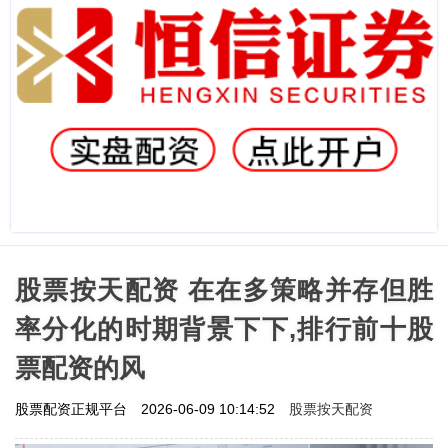
股票按天配资 在在多策略并存但胜
率分化的时期背景下下,排行前十股
票配资的风
股票按天配资
股票配资正规平台
2026-06-09 10:14:52