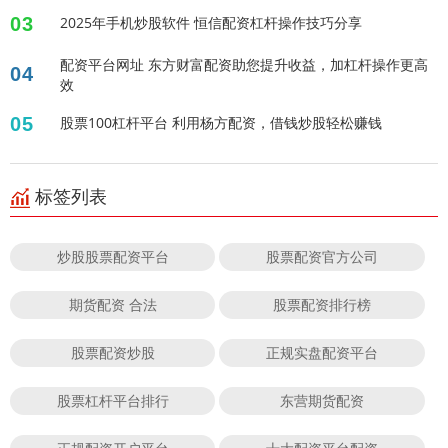
03
2025年手机炒股软件 恒信配资杠杆操作技巧分享
配资平台网址 东方财富配资助您提升收益，加杠杆操作更高
04
效
05
股票100杠杆平台 利用杨方配资，借钱炒股轻松赚钱
标签列表
炒股股票配资平台
股票配资官方公司
期货配资 合法
股票配资排行榜
股票配资炒股
正规实盘配资平台
股票杠杆平台排行
东营期货配资