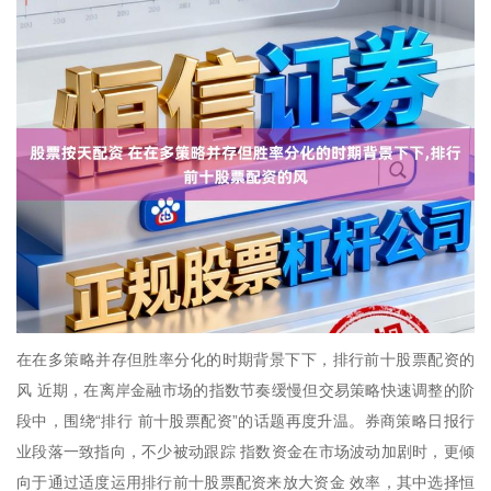
在在多策略并存但胜率分化的时期背景下下，排行前十股票配资的
风 近期，在离岸金融市场的指数节奏缓慢但交易策略快速调整的阶
段中，围绕“排行 前十股票配资”的话题再度升温。券商策略日报行
业段落一致指向，不少被动跟踪 指数资金在市场波动加剧时，更倾
向于通过适度运用排行前十股票配资来放大资金 效率，其中选择恒