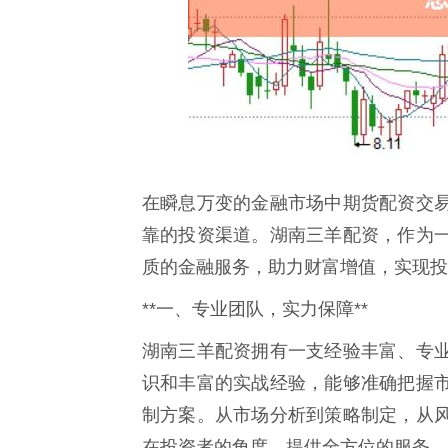
在瞬息万变的金融市场中期货配资交
靠的投资渠道。湖南三羊配资，作为
质的金融服务，助力财富增值，实现投
**一、专业团队，实力保障**
湖南三羊配资拥有一支经验丰富、专
识和丰富的实战经验，能够准确把握
制方案。从市场分析到策略制定，从
在投资者的角度，提供全方位的服务，