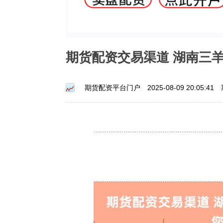
期货配资交易渠道 湖南三
期货配资平台门户
2025-08-09 20:05:41