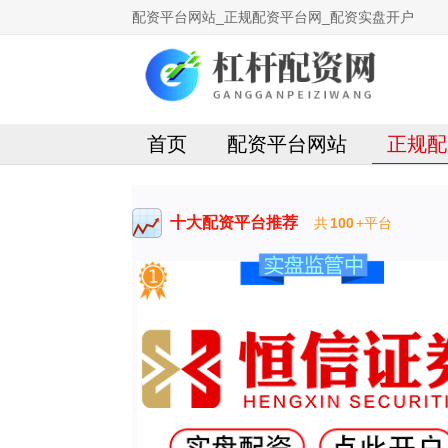
配资平台网站_正规配资平台网_配资实盘开户
首页
配资平台网站
正规配
十大配资平台推荐
共
100
+平台