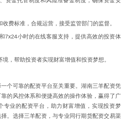
理系统、资金托管制度和风险准备金制度，确保资金安
规则和收费标准，合规运营，接受监管部门的监督。
界面和7x24小时的在线客服支持，提供高效的投资体
投资环境，帮助投资者实现财富增值和投资梦想。
择一个可靠的配资平台至关重要。湖南三羊配资凭
可靠的风控体系和便捷高效的操作体验，赢得了广
个专业的配资平台，助力财富增值，实现投资梦
选择。选择三羊配资，与专业同行期货配资交易渠