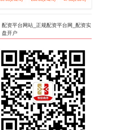
配资平台网站_正规配资平台网_配资实
盘开户