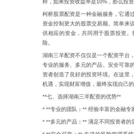
样，如果投资收益率是10%，那么投
柯桥股票配资是一种金融服务，它通
资金控制更大的股票交易额。简单来
供相应的资金，共同用于股票投资。
险。
湖南三羊配资不仅仅是一个配资平台
专业的服务、多元的产品、安全可靠
资者创造了良好的投资环境。在这里
机遇，实现财富增值，最终实现自己的
**七、选择湖南三羊配资的优势**
* **专业的团队：** 经验丰富的金
* **多元的产品：** 满足不同投资