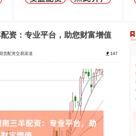
羊配资：专业平台，助您财富增值
期货配资交易渠道
147