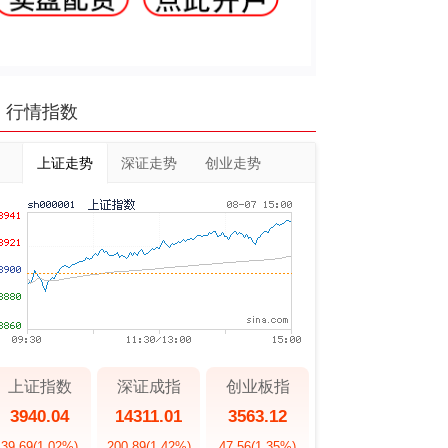
行情指数
上证走势
深证走势
创业走势
上证指数
深证成指
创业板指
3940.04
14311.01
3563.12
39.69
(1.02%)
200.89
(1.42%)
47.56
(1.35%)