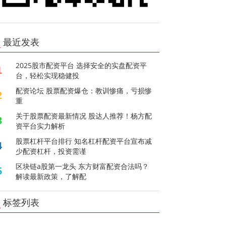
最近发表
2025股市配资平台 选择安全的实盘配资平
1
台，轻松实现稳健投
配资论坛 股票配资爆仓：教训惨痛，亏损惨
2
重
关于股票配资最新情况 股达人推荐！杨方配
3
资平台实力解析
股票杠杆平台排行 知名杠杆配资平台宣布减
4
少配资杠杆，投资需谨
区块链a股第一龙头 东方财富配资合法吗？
5
解读最新政策，了解配
标签列表