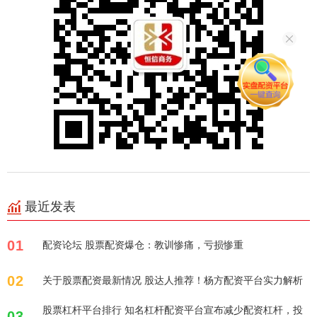
最近发表
01
配资论坛 股票配资爆仓：教训惨痛，亏损惨重
02
关于股票配资最新情况 股达人推荐！杨方配资平台实力解析
股票杠杆平台排行 知名杠杆配资平台宣布减少配资杠杆，投
03