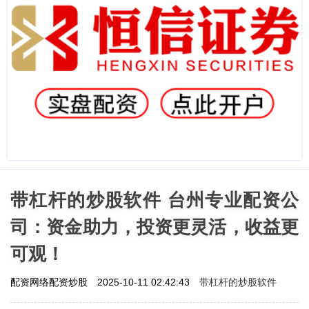
带杠杆的炒股软件 台州专业配资公
司：资金助力，投资更灵活，收益更
可观！
带杠杆的炒股软件
配资网络配资炒股
2025-10-11 02:42:43