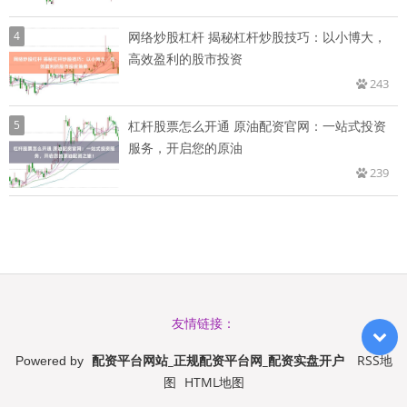
4
网络炒股杠杆 揭秘杠杆炒股技巧：以小博大，
高效盈利的股市投资
243
5
杠杆股票怎么开通 原油配资官网：一站式投资
服务，开启您的原油
239
友情链接：
配资平台网站_正规配资平台网_配资实盘开户
RSS地
Powered by
图
HTML地图