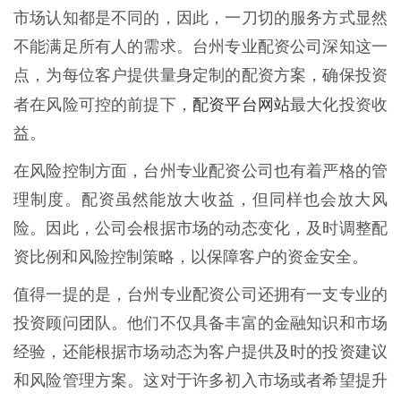
市场认知都是不同的，因此，一刀切的服务方式显然
不能满足所有人的需求。台州专业配资公司深知这一
点，为每位客户提供量身定制的配资方案，确保投资
配资平台网站
者在风险可控的前提下，
最大化投资收
益。
在风险控制方面，台州专业配资公司也有着严格的管
理制度。配资虽然能放大收益，但同样也会放大风
险。因此，公司会根据市场的动态变化，及时调整配
资比例和风险控制策略，以保障客户的资金安全。
值得一提的是，台州专业配资公司还拥有一支专业的
投资顾问团队。他们不仅具备丰富的金融知识和市场
经验，还能根据市场动态为客户提供及时的投资建议
和风险管理方案。这对于许多初入市场或者希望提升