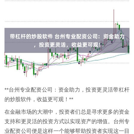
**台州专业配资公司：资金助力，投资更灵活带杠杆
的炒股软件，收益更可观！**
在金融市场的大潮中，投资者们总是寻求更多的资金
支持和更灵活的投资方式以实现资产的增值。台州专
业配资公司便是这样一个能够帮助投资者实现这一目