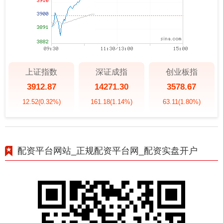
上证指数
深证成指
创业板指
3912.87
14271.30
3578.67
12.52
(0.32%)
161.18
(1.14%)
63.11
(1.80%)
配资平台网站_正规配资平台网_配资实盘开户