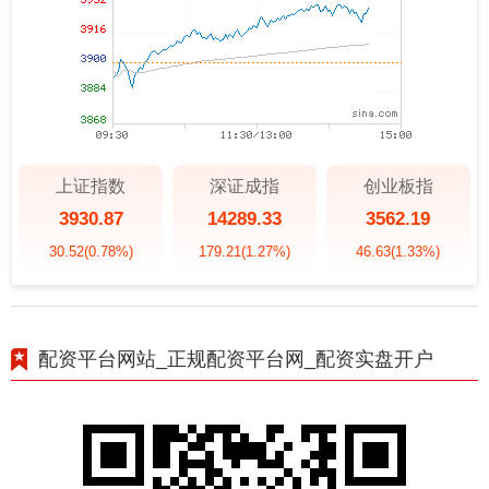
上证指数
深证成指
创业板指
3930.87
14289.33
3562.19
30.52
(0.78%)
179.21
(1.27%)
46.63
(1.33%)
配资平台网站_正规配资平台网_配资实盘开户