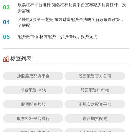
股票杠杆平台排行 知名杠杆配资平台宣布减少配资杠杆，投
03
资需谨
区块链a股第一龙头 东方财富配资合法吗？解读最新政策，
04
了解配
05
配资做市值 杨方配资：炒股借钱，投资无忧
标签列表
炒股股票配资平台
股票配资官方公司
期货配资 合法
股票配资排行榜
股票配资炒股
正规实盘配资平台
股票杠杆平台排行
东营期货配资