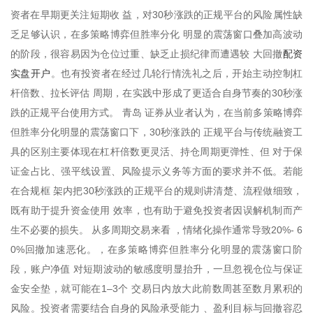
资者在早期更关注短期收 益，对30秒涨跌的正规平台的风险属性缺
乏足够认识，在多策略博弈但胜率分化 明显的震荡窗口叠加高波动
配资
的阶段，很容易因为仓位过重、缺乏止损纪律而遭遇较 大回撤
实盘开户
。也有投资者在经过几轮行情洗礼之后，开始主动控制杠
杆倍数、拉长评估 周期，在实践中形成了更适合自身节奏的30秒涨
跌的正规平台使用方式。 青岛 证券从业者认为，在当前多策略博弈
但胜率分化明显的震荡窗口下，30秒涨跌的 正规平台与传统融资工
具的区别主要体现在杠杆倍数更灵活、持仓周期更弹性、但 对于保
证金占比、强平线设置、风险提示义务等方面的要求并不低。若能
在合规框 架内把30秒涨跌的正规平台的规则讲清楚、流程做细致，
既有助于提升资金使用 效率，也有助于避免投资者因误解机制而产
生不必要的损失。 从多周期交易来看 ，情绪化操作通常导致20%- 6
0%回撤加速恶化。，在多策略博弈但胜率分化明显的震荡窗口阶
段，账户净值 对短期波动的敏感度明显抬升，一旦忽视仓位与保证
金安全垫，就可能在1–3个 交易日内放大此前数周甚至数月累积的
风险。投资者需要结合自身的风险承受能力 、盈利目标与回撤容忍