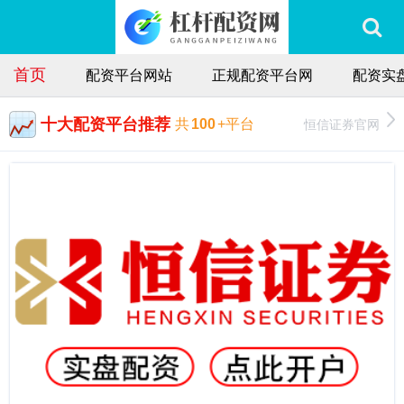
首页
配资平台网站
正规配资平台网
配资实
十大配资平台推荐
恒信证券官网
共
100
+平台