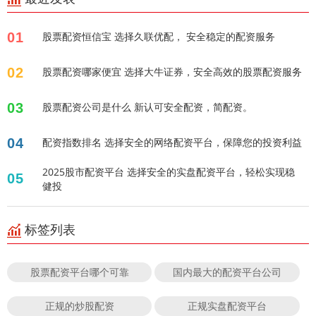
01
股票配资恒信宝 选择久联优配， 安全稳定的配资服务
02
股票配资哪家便宜 选择大牛证券，安全高效的股票配资服务
03
股票配资公司是什么 新认可安全配资，简配资。
04
配资指数排名 选择安全的网络配资平台，保障您的投资利益
2025股市配资平台 选择安全的实盘配资平台，轻松实现稳
05
健投
标签列表
股票配资平台哪个可靠
国内最大的配资平台公司
正规的炒股配资
正规实盘配资平台