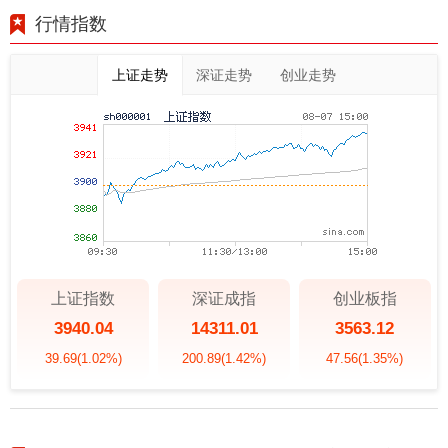
行情指数
上证走势
深证走势
创业走势
上证指数
深证成指
创业板指
3940.04
14311.01
3563.12
39.69
(1.02%)
200.89
(1.42%)
47.56
(1.35%)