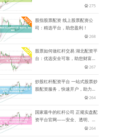
搏
275
股指股票配资 线上股票配资公
司：精选平台，助您盈利！
268
股票如何做杠杆交易 湖北配资平
台：优选安全可靠，助您财富增
值
267
炒股杠杆配资平台 一站式股票炒
股配资服务，快速开户，助力您
的
264
国家最牛的杠杆公司 正规实盘配
资平台官网——安全、透明、高
效
264