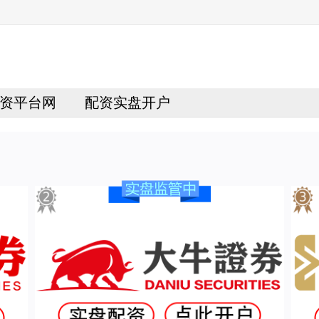
资平台网
配资实盘开户