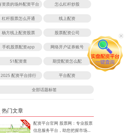
有资质的场外配资平台
怎么杠杆炒股
杠杆股票怎么开通
线上配资
杨方线上配资股票
股票配资公司
手机股票配资app
网络开户证券账号
51配资查
期货配资怎么配
2025 配资平台排行
平台配资
全部话题标签
热门文章
配资平台官网 股票网：专业股票
信息服务平台，助您把握市场脉