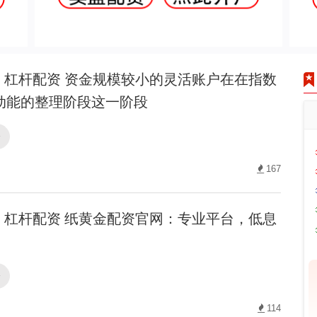
杠杆配资 资金规模较小的灵活账户在在指数
动能的整理阶段这一阶段
资
167
杠杆配资 纸黄金配资官网：专业平台，低息
资
114