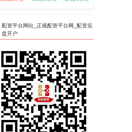
配资平台网站_正规配资平台网_配资实
盘开户