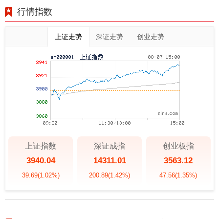
行情指数
上证走势
深证走势
创业走势
上证指数
深证成指
创业板指
3940.04
14311.01
3563.12
39.69
(1.02%)
200.89
(1.42%)
47.56
(1.35%)