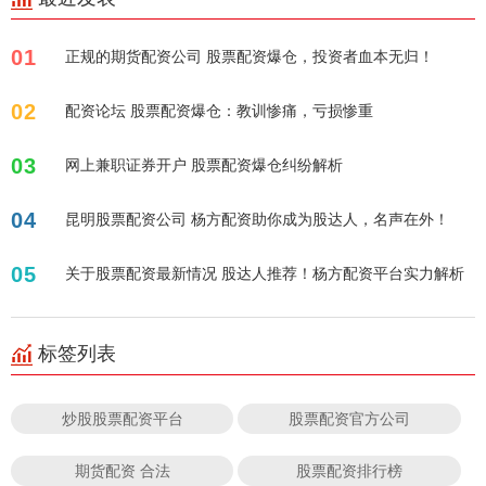
01
正规的期货配资公司 股票配资爆仓，投资者血本无归！
02
配资论坛 股票配资爆仓：教训惨痛，亏损惨重
03
网上兼职证券开户 股票配资爆仓纠纷解析
04
昆明股票配资公司 杨方配资助你成为股达人，名声在外！
05
关于股票配资最新情况 股达人推荐！杨方配资平台实力解析
标签列表
炒股股票配资平台
股票配资官方公司
期货配资 合法
股票配资排行榜