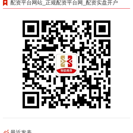
配资平台网站_正规配资平台网_配资实盘开户
最近发表