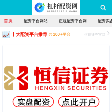
首页
配资平台网站
正规配资平台网
配资实
十大配资平台推荐
恒信证券官网
共
100
+平台