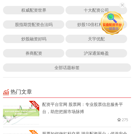
权威配资世界
十大配资公司
股指期货配资合法吗
炒股10倍杠杆合法吗
炒股融资好吗
天宇优配
券商配资
沪深通策略盈
全部话题标签
热门文章
配资平台官网 股票网：专业股票信息服务平
台，助您把握市场脉搏
275
股票如何做杠杆交易 湖北配资平台：优选安全