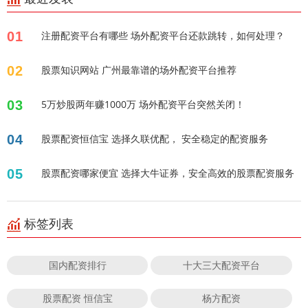
01
注册配资平台有哪些 场外配资平台还款跳转，如何处理？
02
股票知识网站 广州最靠谱的场外配资平台推荐
03
5万炒股两年赚1000万 场外配资平台突然关闭！
04
股票配资恒信宝 选择久联优配， 安全稳定的配资服务
05
股票配资哪家便宜 选择大牛证券，安全高效的股票配资服务
标签列表
国内配资排行
十大三大配资平台
股票配资 恒信宝
杨方配资