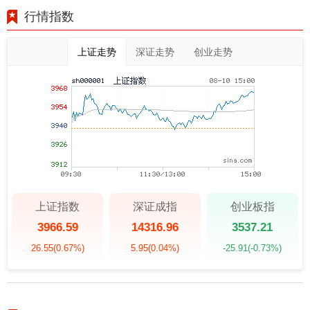
行情指数
上证走势
深证走势
创业走势
上证指数
深证成指
创业板指
3966.59
14316.96
3537.21
26.55
(0.67%)
5.95
(0.04%)
-25.91
(-0.73%)