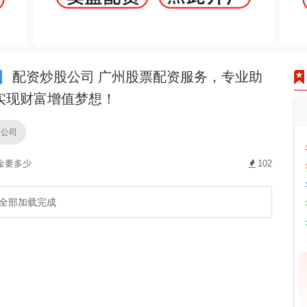
配资炒股公司 广州股票配资服务，专业助
实现财富增值梦想！
股公司
金要多少
102
全部加载完成