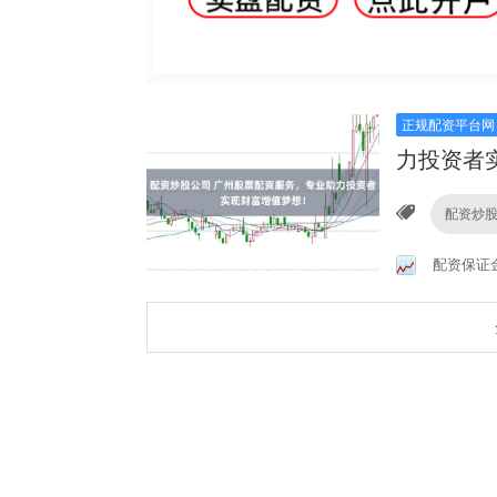
正规配资平台网
力投资者
配资炒
配资保证