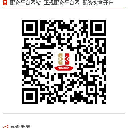
配资平台网站_正规配资平台网_配资实盘开户
最近发表