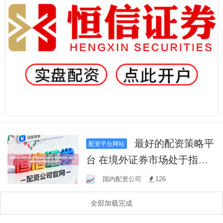
最好的配资策略平
配资平台网站
台 在境外证券市场处于指数
钝化而个股分化加剧的阶段
国内配资公司
126
阶段中炒股的合
全部加载完成