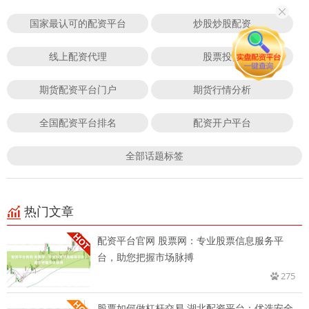
国家最认可的配资平台
炒股炒股配资
线上配资代理
股票投资
期货配资平台门户
期货行情分析
全国配资平台排名
配资开户平台
全部话题标签
热门文章
配资平台官网 股票网：专业股票信息服务平
台，助您把握市场脉搏
275
股票如何做杠杆交易 湖北配资平台：优选安全